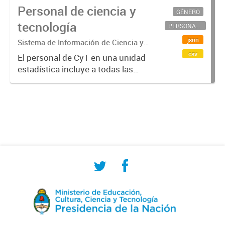
Personal de ciencia y
GÉNERO
tecnología
PERSONAL CIENTÍFICO-TECNOLÓGICO
json
Sistema de Información de Ciencia y
Tecnología Argentino (SICYTAR)
csv
El personal de CyT en una unidad
estadística incluye a todas las
personas involucradas
directamente en I+D así como a
aquellas que brindan servicios
directos para las actividades de I +
D (como...