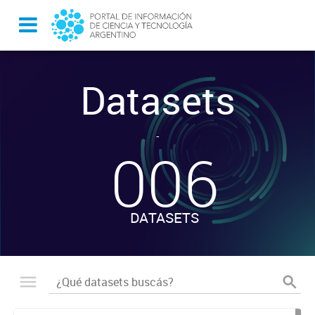
Datasets
-
006
DATASETS