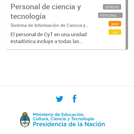
Personal de ciencia y
GÉNERO
tecnología
PERSONAL CIENTÍFICO-TECNOLÓGICO
json
Sistema de Información de Ciencia y
Tecnología Argentino (SICYTAR)
csv
El personal de CyT en una unidad
estadística incluye a todas las
personas involucradas
directamente en I+D así como a
aquellas que brindan servicios
directos para las actividades de I +
D (como...