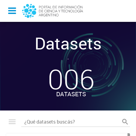
Datasets
-
006
DATASETS