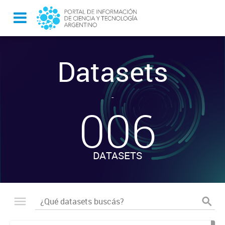
Datasets
-
006
DATASETS