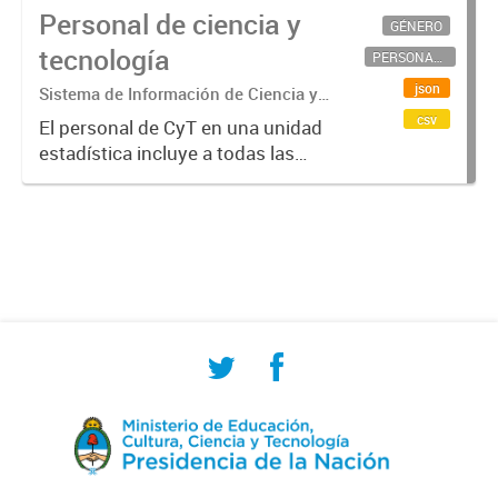
Personal de ciencia y
GÉNERO
tecnología
PERSONAL CIENTÍFICO-TECNOLÓGICO
json
Sistema de Información de Ciencia y
Tecnología Argentino (SICYTAR)
csv
El personal de CyT en una unidad
estadística incluye a todas las
personas involucradas
directamente en I+D así como a
aquellas que brindan servicios
directos para las actividades de I +
D (como...