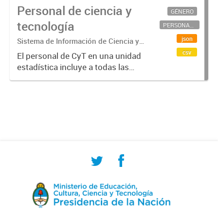
Personal de ciencia y
GÉNERO
tecnología
PERSONAL CIENTÍFICO-TECNOLÓGICO
json
Sistema de Información de Ciencia y
Tecnología Argentino (SICYTAR)
csv
El personal de CyT en una unidad
estadística incluye a todas las
personas involucradas
directamente en I+D así como a
aquellas que brindan servicios
directos para las actividades de I +
D (como...