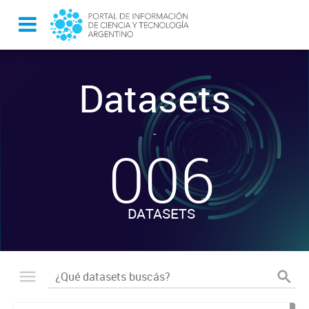
Datasets
-
006
DATASETS