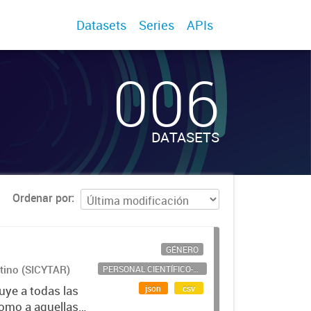
Datasets
Series
APIs
006
DATASETS
Ordenar por
GÉNERO
ntino (SICYTAR)
PERSONAL CIENTÍFICO-TECNOLÓGICO
json
csv
uye a todas las
como a aquellas