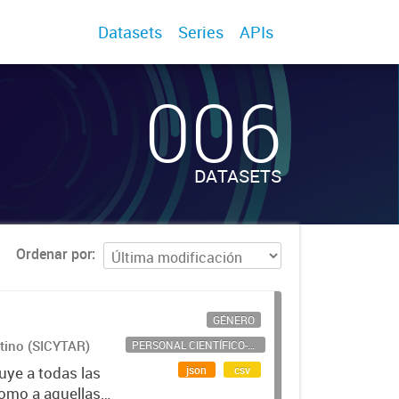
Datasets
Series
APIs
006
DATASETS
Ordenar por
GÉNERO
ntino (SICYTAR)
PERSONAL CIENTÍFICO-TECNOLÓGICO
json
csv
uye a todas las
como a aquellas