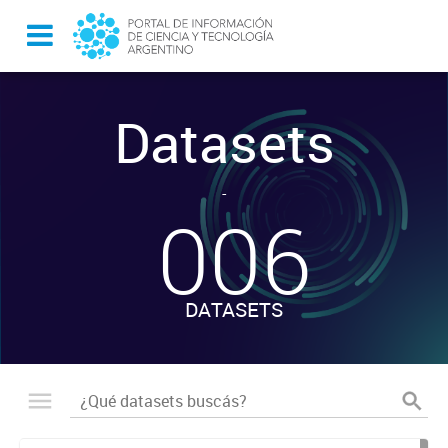
Datasets
-
006
DATASETS