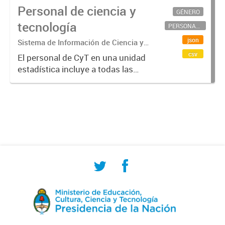
Personal de ciencia y
GÉNERO
tecnología
PERSONAL CIENTÍFICO-TECNOLÓGICO
json
Sistema de Información de Ciencia y
Tecnología Argentino (SICYTAR)
csv
El personal de CyT en una unidad
estadística incluye a todas las
personas involucradas
directamente en I+D así como a
aquellas que brindan servicios
directos para las actividades de I +
D (como...