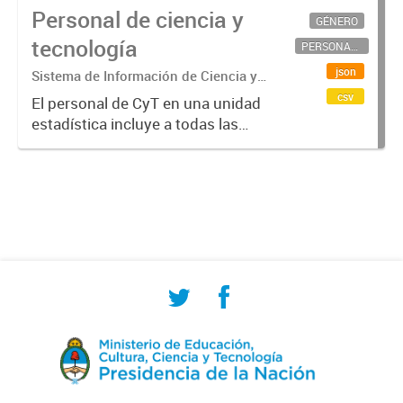
Personal de ciencia y
GÉNERO
tecnología
PERSONAL CIENTÍFICO-TECNOLÓGICO
json
Sistema de Información de Ciencia y
Tecnología Argentino (SICYTAR)
csv
El personal de CyT en una unidad
estadística incluye a todas las
personas involucradas
directamente en I+D así como a
aquellas que brindan servicios
directos para las actividades de I +
D (como...