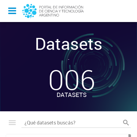
Datasets
-
006
DATASETS