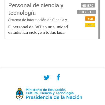
Personal de ciencia y
GÉNERO
tecnología
PERSONAL CIENTÍFICO-TECNOLÓGICO
json
Sistema de Información de Ciencia y
Tecnología Argentino (SICYTAR)
csv
El personal de CyT en una unidad
estadística incluye a todas las
personas involucradas
directamente en I+D así como a
aquellas que brindan servicios
directos para las actividades de I +
D (como...