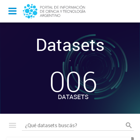
Datasets
-
006
DATASETS