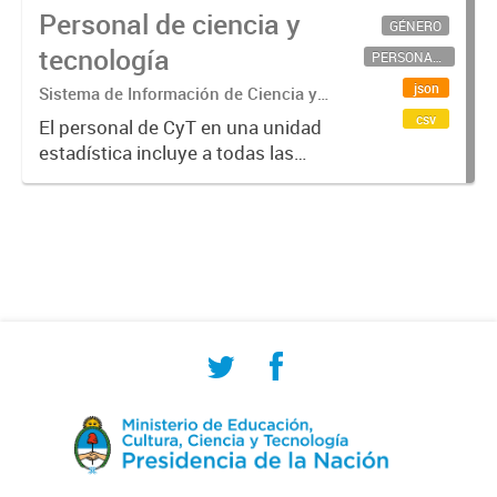
Personal de ciencia y
GÉNERO
tecnología
PERSONAL CIENTÍFICO-TECNOLÓGICO
json
Sistema de Información de Ciencia y
Tecnología Argentino (SICYTAR)
csv
El personal de CyT en una unidad
estadística incluye a todas las
personas involucradas
directamente en I+D así como a
aquellas que brindan servicios
directos para las actividades de I +
D (como...