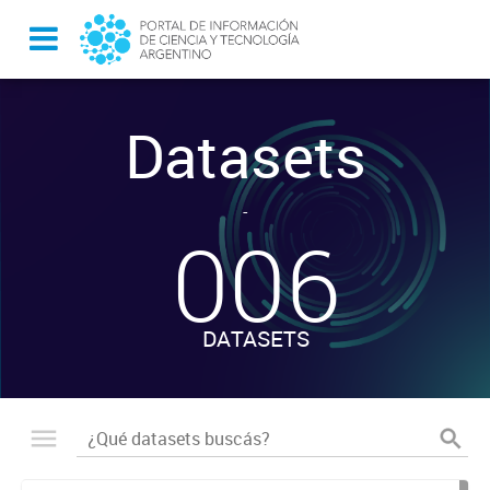
Datasets
-
006
DATASETS