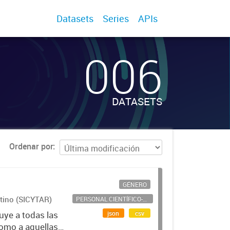
Datasets
Series
APIs
006
DATASETS
Ordenar por
GÉNERO
ntino (SICYTAR)
PERSONAL CIENTÍFICO-TECNOLÓGICO
json
csv
uye a todas las
como a aquellas