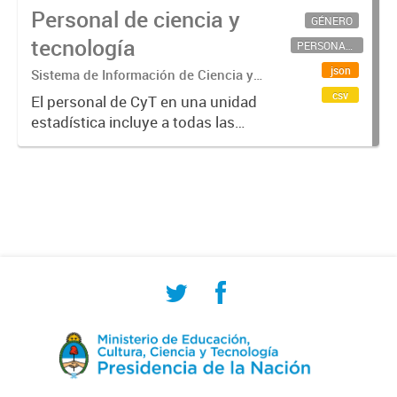
Personal de ciencia y
GÉNERO
tecnología
PERSONAL CIENTÍFICO-TECNOLÓGICO
json
Sistema de Información de Ciencia y
Tecnología Argentino (SICYTAR)
csv
El personal de CyT en una unidad
estadística incluye a todas las
personas involucradas
directamente en I+D así como a
aquellas que brindan servicios
directos para las actividades de I +
D (como...