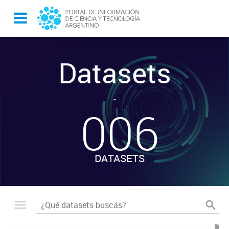
Datasets
-
006
DATASETS