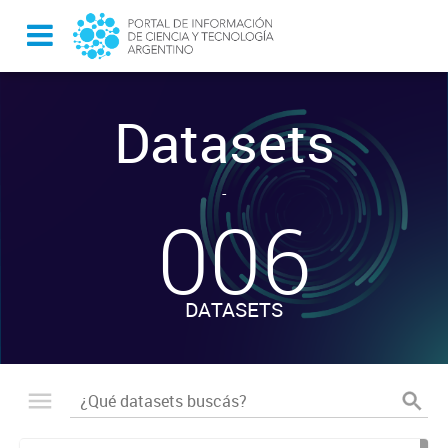
Datasets
-
006
DATASETS