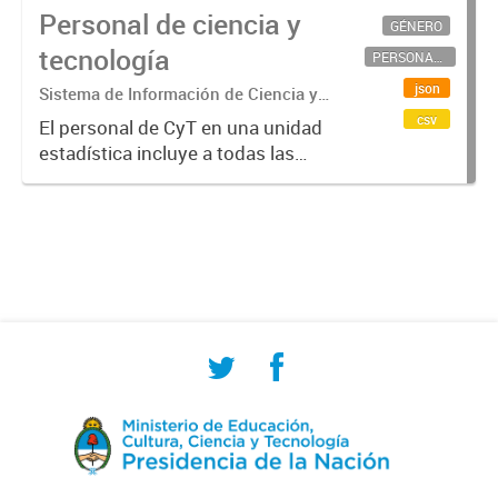
Personal de ciencia y
GÉNERO
tecnología
PERSONAL CIENTÍFICO-TECNOLÓGICO
json
Sistema de Información de Ciencia y
Tecnología Argentino (SICYTAR)
csv
El personal de CyT en una unidad
estadística incluye a todas las
personas involucradas
directamente en I+D así como a
aquellas que brindan servicios
directos para las actividades de I +
D (como...