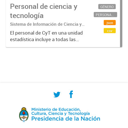
Personal de ciencia y
GÉNERO
tecnología
PERSONAL CIENTÍFICO-TECNOLÓGICO
json
Sistema de Información de Ciencia y
Tecnología Argentino (SICYTAR)
csv
El personal de CyT en una unidad
estadística incluye a todas las
personas involucradas
directamente en I+D así como a
aquellas que brindan servicios
directos para las actividades de I +
D (como...