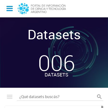
Datasets
-
006
DATASETS