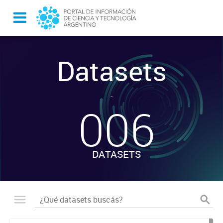
Datasets
-
006
DATASETS