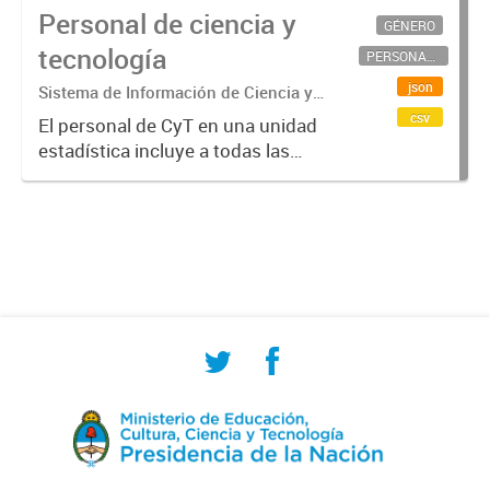
Personal de ciencia y
GÉNERO
tecnología
PERSONAL CIENTÍFICO-TECNOLÓGICO
json
Sistema de Información de Ciencia y
Tecnología Argentino (SICYTAR)
csv
El personal de CyT en una unidad
estadística incluye a todas las
personas involucradas
directamente en I+D así como a
aquellas que brindan servicios
directos para las actividades de I +
D (como...