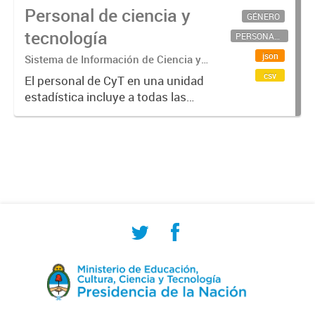
Personal de ciencia y
GÉNERO
tecnología
PERSONAL CIENTÍFICO-TECNOLÓGICO
json
Sistema de Información de Ciencia y
Tecnología Argentino (SICYTAR)
csv
El personal de CyT en una unidad
estadística incluye a todas las
personas involucradas
directamente en I+D así como a
aquellas que brindan servicios
directos para las actividades de I +
D (como...