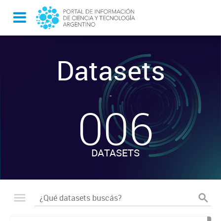
Datasets
-
006
DATASETS