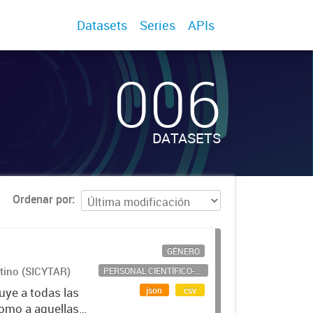
Datasets
Series
APIs
006
DATASETS
Ordenar por
GÉNERO
ntino (SICYTAR)
PERSONAL CIENTÍFICO-TECNOLÓGICO
json
csv
uye a todas las
como a aquellas