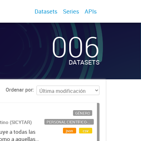
Datasets
Series
APIs
006
DATASETS
Ordenar por
GÉNERO
ntino (SICYTAR)
PERSONAL CIENTÍFICO-TECNOLÓGICO
json
csv
uye a todas las
como a aquellas