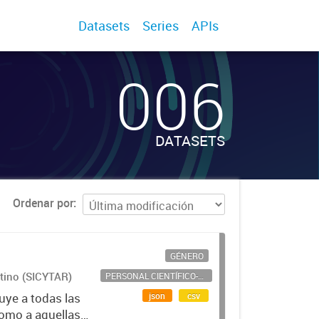
Datasets
Series
APIs
006
DATASETS
Ordenar por
GÉNERO
ntino (SICYTAR)
PERSONAL CIENTÍFICO-TECNOLÓGICO
json
csv
uye a todas las
como a aquellas