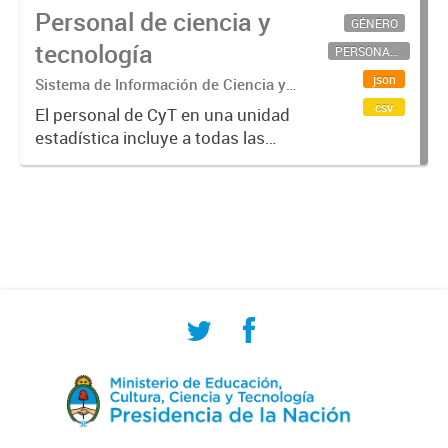
Personal de ciencia y
GÉNERO
tecnología
PERSONAL CIENTÍFICO-TECNOLÓGICO
json
Sistema de Información de Ciencia y
Tecnología Argentino (SICYTAR)
csv
El personal de CyT en una unidad
estadística incluye a todas las
personas involucradas
directamente en I+D así como a
aquellas que brindan servicios
directos para las actividades de I +
D (como...