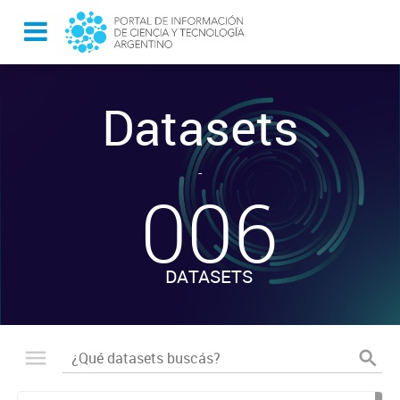
Datasets
-
006
DATASETS