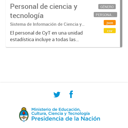
Personal de ciencia y
GÉNERO
tecnología
PERSONAL CIENTÍFICO-TECNOLÓGICO
json
Sistema de Información de Ciencia y
Tecnología Argentino (SICYTAR)
csv
El personal de CyT en una unidad
estadística incluye a todas las
personas involucradas
directamente en I+D así como a
aquellas que brindan servicios
directos para las actividades de I +
D (como...