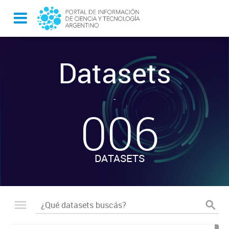
Datasets
-
006
DATASETS