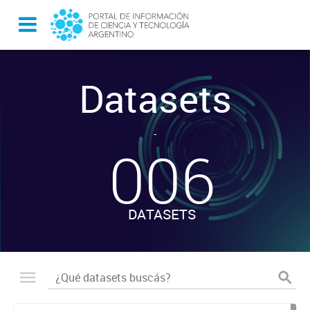
Datasets
-
006
DATASETS