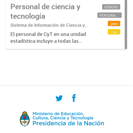
Personal de ciencia y
GÉNERO
tecnología
PERSONAL CIENTÍFICO-TECNOLÓGICO
json
Sistema de Información de Ciencia y
Tecnología Argentino (SICYTAR)
csv
El personal de CyT en una unidad
estadística incluye a todas las
personas involucradas
directamente en I+D así como a
aquellas que brindan servicios
directos para las actividades de I +
D (como...