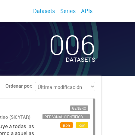
Datasets
Series
APIs
006
DATASETS
Ordenar por
GÉNERO
ntino (SICYTAR)
PERSONAL CIENTÍFICO-TECNOLÓGICO
json
csv
uye a todas las
como a aquellas