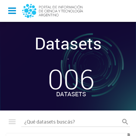
Datasets
-
006
DATASETS