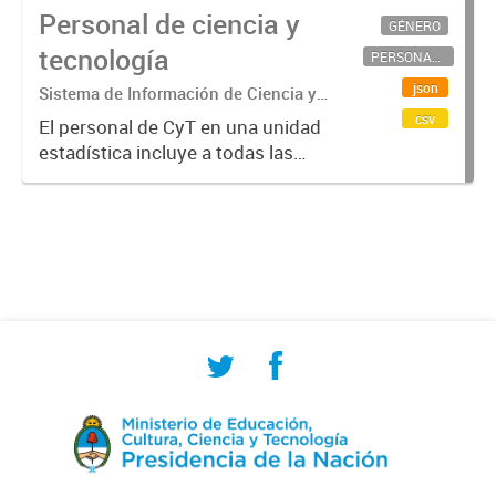
Personal de ciencia y
GÉNERO
tecnología
PERSONAL CIENTÍFICO-TECNOLÓGICO
json
Sistema de Información de Ciencia y
Tecnología Argentino (SICYTAR)
csv
El personal de CyT en una unidad
estadística incluye a todas las
personas involucradas
directamente en I+D así como a
aquellas que brindan servicios
directos para las actividades de I +
D (como...