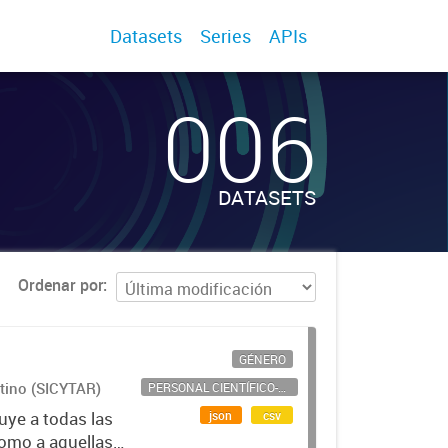
Datasets
Series
APIs
006
DATASETS
Ordenar por
GÉNERO
ntino (SICYTAR)
PERSONAL CIENTÍFICO-TECNOLÓGICO
json
csv
uye a todas las
como a aquellas