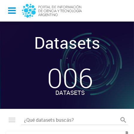
Datasets
-
006
DATASETS