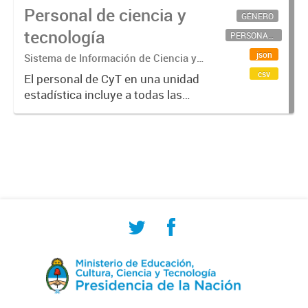
Personal de ciencia y
GÉNERO
tecnología
PERSONAL CIENTÍFICO-TECNOLÓGICO
json
Sistema de Información de Ciencia y
Tecnología Argentino (SICYTAR)
csv
El personal de CyT en una unidad
estadística incluye a todas las
personas involucradas
directamente en I+D así como a
aquellas que brindan servicios
directos para las actividades de I +
D (como...