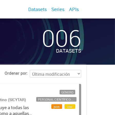
Datasets
Series
APIs
006
DATASETS
Ordenar por
GÉNERO
ntino (SICYTAR)
PERSONAL CIENTÍFICO-TECNOLÓGICO
json
csv
uye a todas las
como a aquellas