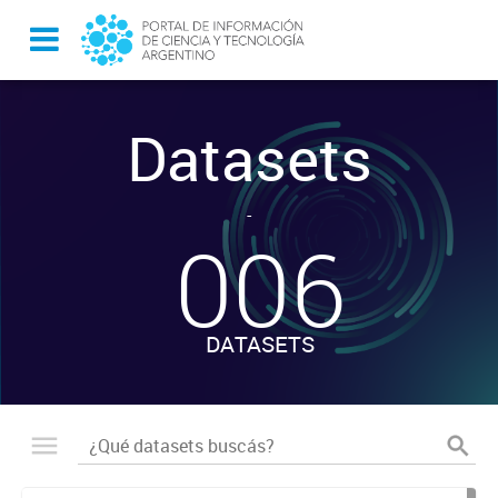
Datasets
-
006
DATASETS