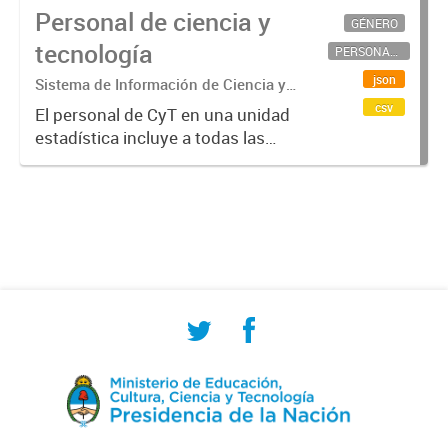
Personal de ciencia y
GÉNERO
tecnología
PERSONAL CIENTÍFICO-TECNOLÓGICO
json
Sistema de Información de Ciencia y
Tecnología Argentino (SICYTAR)
csv
El personal de CyT en una unidad
estadística incluye a todas las
personas involucradas
directamente en I+D así como a
aquellas que brindan servicios
directos para las actividades de I +
D (como...