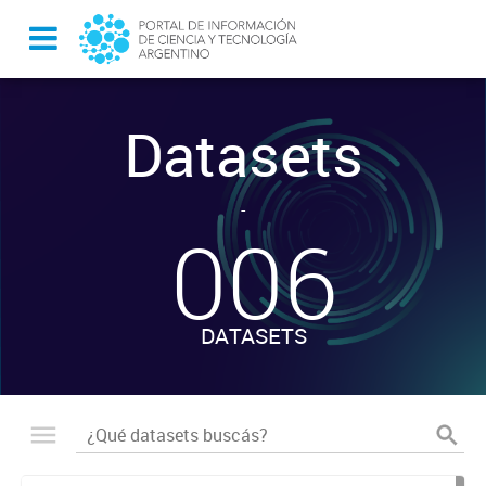
Datasets
-
006
DATASETS