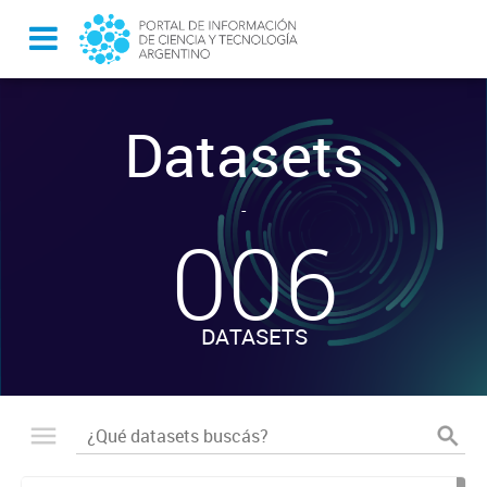
Datasets
-
006
DATASETS