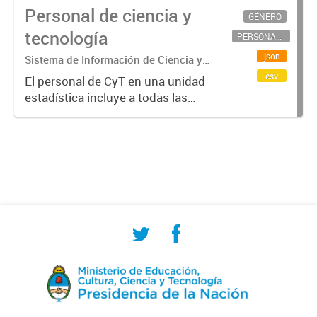
Personal de ciencia y
GÉNERO
tecnología
PERSONAL CIENTÍFICO-TECNOLÓGICO
json
Sistema de Información de Ciencia y
Tecnología Argentino (SICYTAR)
csv
El personal de CyT en una unidad
estadística incluye a todas las
personas involucradas
directamente en I+D así como a
aquellas que brindan servicios
directos para las actividades de I +
D (como...