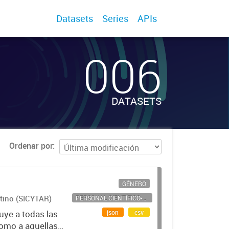
Datasets
Series
APIs
006
DATASETS
Ordenar por
GÉNERO
ntino (SICYTAR)
PERSONAL CIENTÍFICO-TECNOLÓGICO
json
csv
uye a todas las
como a aquellas