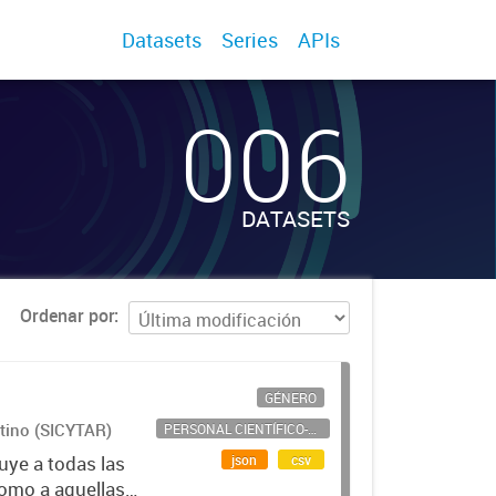
Datasets
Series
APIs
006
DATASETS
Ordenar por
GÉNERO
ntino (SICYTAR)
PERSONAL CIENTÍFICO-TECNOLÓGICO
json
csv
uye a todas las
como a aquellas