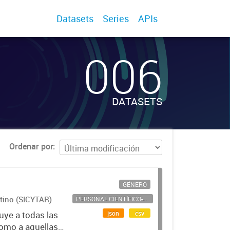
Datasets
Series
APIs
006
DATASETS
Ordenar por
GÉNERO
ntino (SICYTAR)
PERSONAL CIENTÍFICO-TECNOLÓGICO
json
csv
uye a todas las
como a aquellas