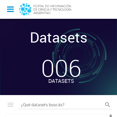
Datasets
-
006
DATASETS