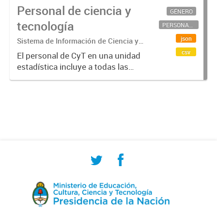
Personal de ciencia y
GÉNERO
tecnología
PERSONAL CIENTÍFICO-TECNOLÓGICO
json
Sistema de Información de Ciencia y
Tecnología Argentino (SICYTAR)
csv
El personal de CyT en una unidad
estadística incluye a todas las
personas involucradas
directamente en I+D así como a
aquellas que brindan servicios
directos para las actividades de I +
D (como...