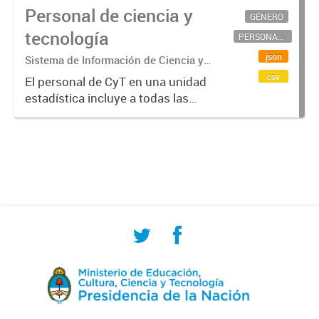
Personal de ciencia y
GÉNERO
tecnología
PERSONAL CIENTÍFICO-TECNOLÓGICO
json
Sistema de Información de Ciencia y
Tecnología Argentino (SICYTAR)
csv
El personal de CyT en una unidad
estadística incluye a todas las
personas involucradas
directamente en I+D así como a
aquellas que brindan servicios
directos para las actividades de I +
D (como...