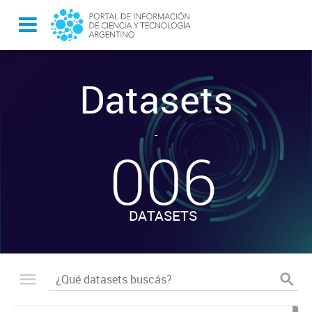
Datasets
-
006
DATASETS