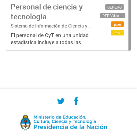
Personal de ciencia y
GÉNERO
tecnología
PERSONAL CIENTÍFICO-TECNOLÓGICO
json
Sistema de Información de Ciencia y
Tecnología Argentino (SICYTAR)
csv
El personal de CyT en una unidad
estadística incluye a todas las
personas involucradas
directamente en I+D así como a
aquellas que brindan servicios
directos para las actividades de I +
D (como...