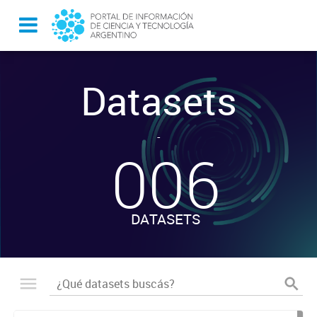
Datasets
-
006
DATASETS