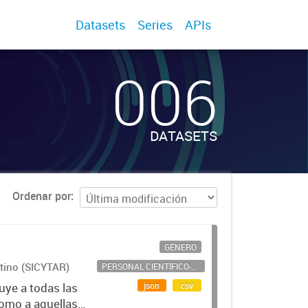
Datasets
Series
APIs
006
DATASETS
Ordenar por
GÉNERO
ntino (SICYTAR)
PERSONAL CIENTÍFICO-TECNOLÓGICO
json
csv
uye a todas las
como a aquellas