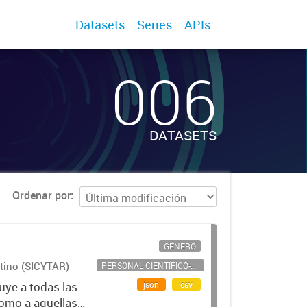
Datasets
Series
APIs
006
DATASETS
Ordenar por
GÉNERO
ntino (SICYTAR)
PERSONAL CIENTÍFICO-TECNOLÓGICO
json
csv
uye a todas las
como a aquellas