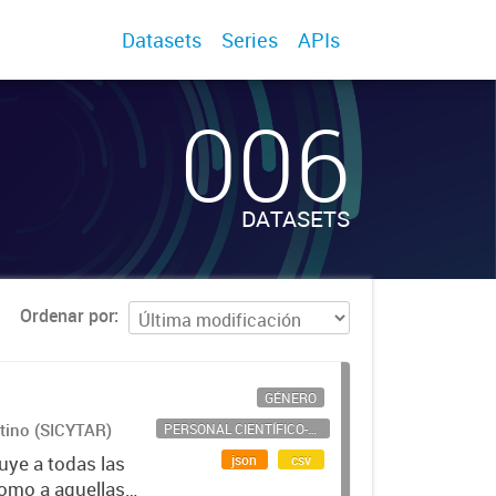
Datasets
Series
APIs
006
DATASETS
Ordenar por
GÉNERO
ntino (SICYTAR)
PERSONAL CIENTÍFICO-TECNOLÓGICO
json
csv
uye a todas las
como a aquellas