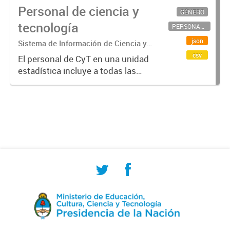
Personal de ciencia y
GÉNERO
tecnología
PERSONAL CIENTÍFICO-TECNOLÓGICO
json
Sistema de Información de Ciencia y
Tecnología Argentino (SICYTAR)
csv
El personal de CyT en una unidad
estadística incluye a todas las
personas involucradas
directamente en I+D así como a
aquellas que brindan servicios
directos para las actividades de I +
D (como...