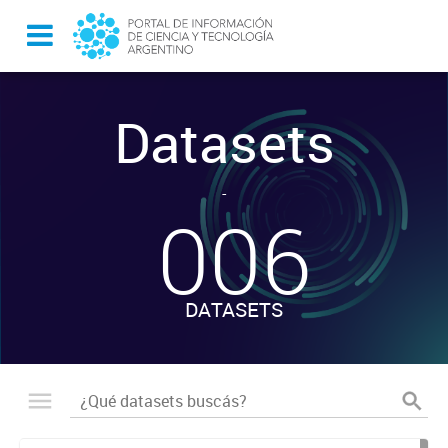
Datasets
-
006
DATASETS