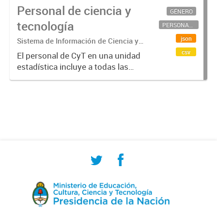
Personal de ciencia y
GÉNERO
tecnología
PERSONAL CIENTÍFICO-TECNOLÓGICO
json
Sistema de Información de Ciencia y
Tecnología Argentino (SICYTAR)
csv
El personal de CyT en una unidad
estadística incluye a todas las
personas involucradas
directamente en I+D así como a
aquellas que brindan servicios
directos para las actividades de I +
D (como...