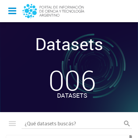
Datasets
-
006
DATASETS