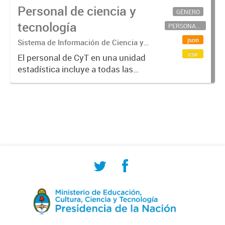
Personal de ciencia y
GÉNERO
tecnología
PERSONAL CIENTÍFICO-TECNOLÓGICO
json
Sistema de Información de Ciencia y
Tecnología Argentino (SICYTAR)
csv
El personal de CyT en una unidad
estadística incluye a todas las
personas involucradas
directamente en I+D así como a
aquellas que brindan servicios
directos para las actividades de I +
D (como...