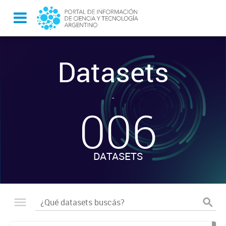
Datasets
-
006
DATASETS