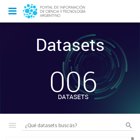
Datasets
-
006
DATASETS