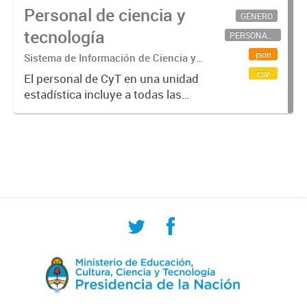
Personal de ciencia y
GÉNERO
tecnología
PERSONAL CIENTÍFICO-TECNOLÓGICO
json
Sistema de Información de Ciencia y
Tecnología Argentino (SICYTAR)
csv
El personal de CyT en una unidad
estadística incluye a todas las
personas involucradas
directamente en I+D así como a
aquellas que brindan servicios
directos para las actividades de I +
D (como...