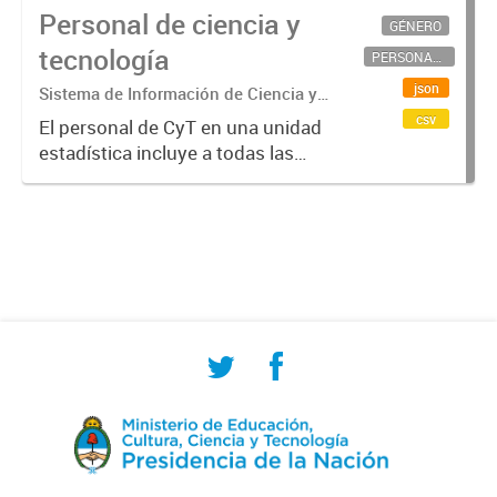
Personal de ciencia y
GÉNERO
tecnología
PERSONAL CIENTÍFICO-TECNOLÓGICO
json
Sistema de Información de Ciencia y
Tecnología Argentino (SICYTAR)
csv
El personal de CyT en una unidad
estadística incluye a todas las
personas involucradas
directamente en I+D así como a
aquellas que brindan servicios
directos para las actividades de I +
D (como...