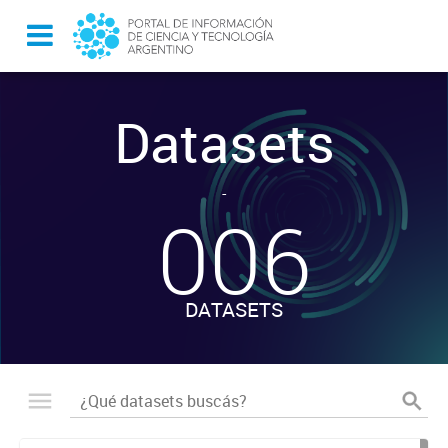
Datasets
-
006
DATASETS