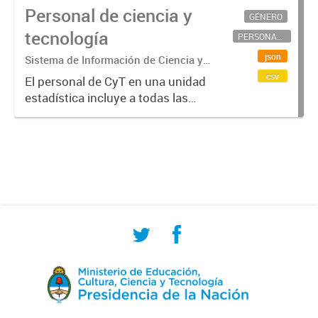
Personal de ciencia y
GÉNERO
tecnología
PERSONAL CIENTÍFICO-TECNOLÓGICO
json
Sistema de Información de Ciencia y
Tecnología Argentino (SICYTAR)
csv
El personal de CyT en una unidad
estadística incluye a todas las
personas involucradas
directamente en I+D así como a
aquellas que brindan servicios
directos para las actividades de I +
D (como...