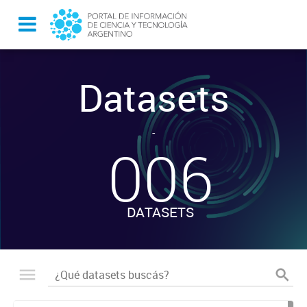
Datasets
-
006
DATASETS