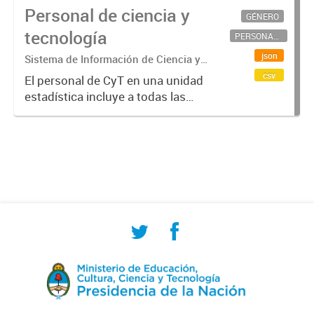
Personal de ciencia y
GÉNERO
tecnología
PERSONAL CIENTÍFICO-TECNOLÓGICO
json
Sistema de Información de Ciencia y
Tecnología Argentino (SICYTAR)
csv
El personal de CyT en una unidad
estadística incluye a todas las
personas involucradas
directamente en I+D así como a
aquellas que brindan servicios
directos para las actividades de I +
D (como...