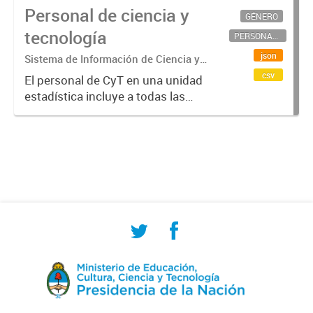
Personal de ciencia y
GÉNERO
tecnología
PERSONAL CIENTÍFICO-TECNOLÓGICO
json
Sistema de Información de Ciencia y
Tecnología Argentino (SICYTAR)
csv
El personal de CyT en una unidad
estadística incluye a todas las
personas involucradas
directamente en I+D así como a
aquellas que brindan servicios
directos para las actividades de I +
D (como...