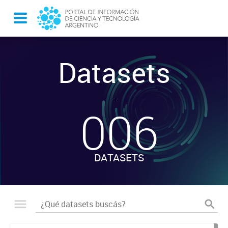
Datasets
-
006
DATASETS