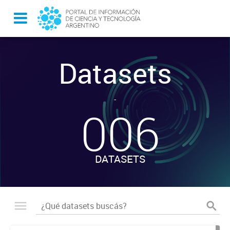
Datasets
-
006
DATASETS