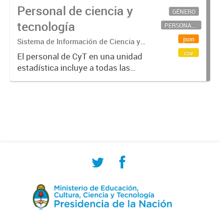
Personal de ciencia y
GÉNERO
tecnología
PERSONAL CIENTÍFICO-TECNOLÓGICO
json
Sistema de Información de Ciencia y
Tecnología Argentino (SICYTAR)
csv
El personal de CyT en una unidad
estadística incluye a todas las
personas involucradas
directamente en I+D así como a
aquellas que brindan servicios
directos para las actividades de I +
D (como...