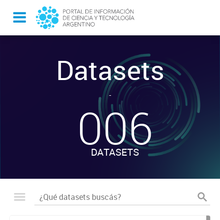
Datasets
-
006
DATASETS