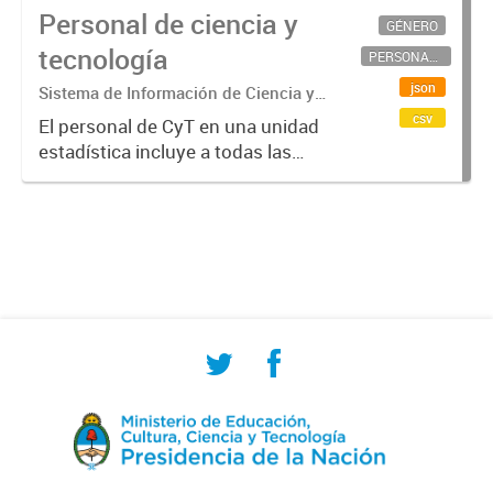
Personal de ciencia y
GÉNERO
tecnología
PERSONAL CIENTÍFICO-TECNOLÓGICO
json
Sistema de Información de Ciencia y
Tecnología Argentino (SICYTAR)
csv
El personal de CyT en una unidad
estadística incluye a todas las
personas involucradas
directamente en I+D así como a
aquellas que brindan servicios
directos para las actividades de I +
D (como...