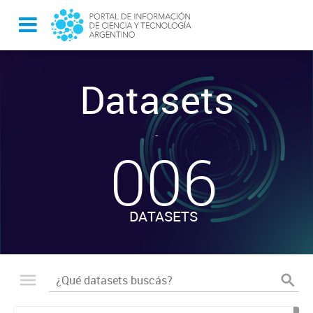
Datasets
-
006
DATASETS