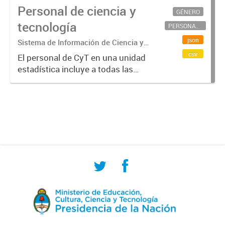
Personal de ciencia y
GÉNERO
tecnología
PERSONAL CIENTÍFICO-TECNOLÓGICO
json
Sistema de Información de Ciencia y
Tecnología Argentino (SICYTAR)
csv
El personal de CyT en una unidad
estadística incluye a todas las
personas involucradas
directamente en I+D así como a
aquellas que brindan servicios
directos para las actividades de I +
D (como...